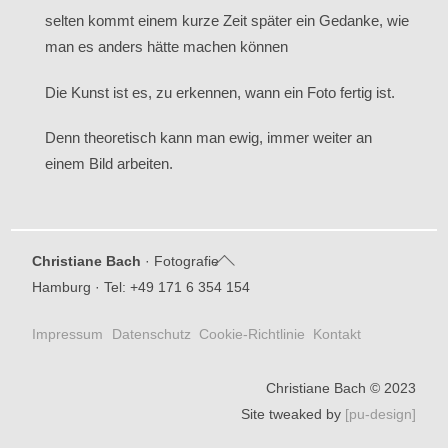
selten kommt einem kurze Zeit später ein Gedanke, wie
man es anders hätte machen können
Die Kunst ist es, zu erkennen, wann ein Foto fertig ist.
Denn theoretisch kann man ewig, immer weiter an
einem Bild arbeiten.
Back
Christiane Bach
· Fotografie
To
Hamburg · Tel: +49 171 6 354 154
Top
Impressum
Datenschutz
Cookie-Richtlinie
Kontakt
Christiane Bach © 2023
Site tweaked by
[pu-design]