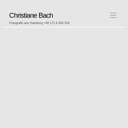
Skip
Christiane Bach
Menu
to
Fotografie aus Hamburg +49 171 6 354 154
content